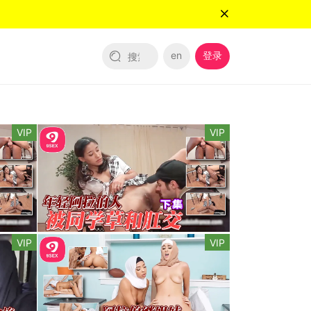
en
登录
VIP
VIP
VIP
VIP