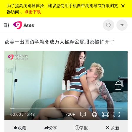
为了提高浏览器体验，建议您使用手机自带浏览器或谷歌浏览
器访问，
点击下载
en
欧美一出国留学就变成万人操精盆屁眼都被捅开了
720P
00:00
/
15:48
收藏
分享
举报
刷新