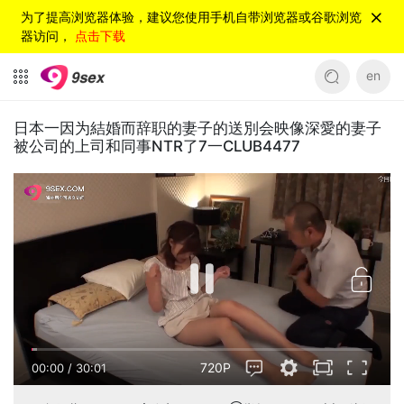
为了提高浏览器体验，建议您使用手机自带浏览器或谷歌浏览
器访问，
点击下载
en
日本一因为結婚而辞职的妻子的送別会映像深愛的妻子
被公司的上司和同事NTR了7一CLUB4477
720P
00:00
/
30:01