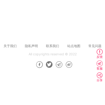
关于我们
隐私声明
联系我们
站点地图
常见问题
All copyrights reserved © 2022
反馈
客服
分享