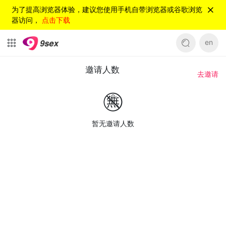
为了提高浏览器体验，建议您使用手机自带浏览器或谷歌浏览
器访问，
点击下载
en
邀请人数
去邀请
暂无邀请人数